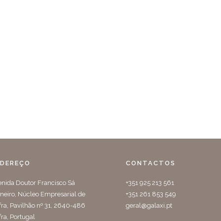
NDEREÇO
CONTACTOS
nida Doutor Francisco Sá
+351 925 213 561
neiro, Núcleo Empresarial de
+351 261 853 549
ra, Pavilhão nº 31, 2640-486
geral@galaxi.pt
ra, Portugal