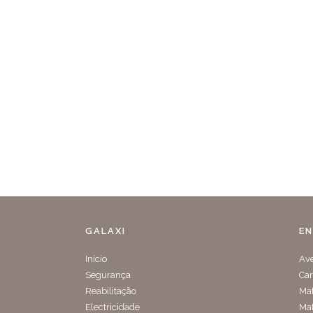
GALAXI
E
Início
Ave
Segurança
Car
Reabilitação
Maf
Electricidade
Maf